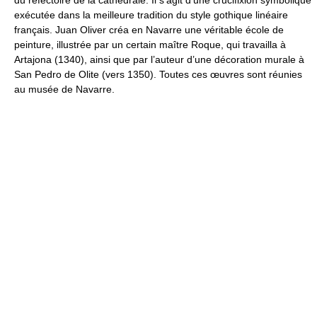
du réfectoire de la cathédrale. Il s’agit d’une crucifixion symbolique
exécutée dans la meilleure tradition du style gothique linéaire
français. Juan Oliver créa en Navarre une véritable école de
peinture, illustrée par un certain maître Roque, qui travailla à
Artajona (1340), ainsi que par l’auteur d’une décoration murale à
San Pedro de Olite (vers 1350). Toutes ces œuvres sont réunies
au musée de Navarre.