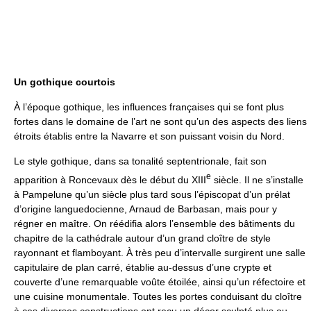
Un gothique courtois
À l’époque gothique, les influences françaises qui se font plus
fortes dans le domaine de l’art ne sont qu’un des aspects des liens
étroits établis entre la Navarre et son puissant voisin du Nord.
Le style gothique, dans sa tonalité septentrionale, fait son
e
apparition à Roncevaux dès le début du XIII
siècle. Il ne s’installe
à Pampelune qu’un siècle plus tard sous l’épiscopat d’un prélat
d’origine languedocienne, Arnaud de Barbasan, mais pour y
régner en maître. On réédifia alors l’ensemble des bâtiments du
chapitre de la cathédrale autour d’un grand cloître de style
rayonnant et flamboyant. À très peu d’intervalle surgirent une salle
capitulaire de plan carré, établie au-dessus d’une crypte et
couverte d’une remarquable voûte étoilée, ainsi qu’un réfectoire et
une cuisine monumentale. Toutes les portes conduisant du cloître
à ces diverses constructions ont reçu un décor sculpté plus ou