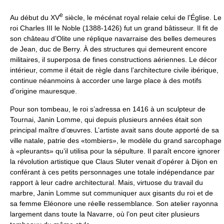
e
Au début du XV
siècle, le mécénat royal relaie celui de l’Église. Le
roi Charles III le Noble (1388-1426) fut un grand bâtisseur. Il fit de
son château d’Olite une réplique navarraise des belles demeures
de Jean, duc de Berry. À des structures qui demeurent encore
militaires, il superposa de fines constructions aériennes. Le décor
intérieur, comme il était de règle dans l’architecture civile ibérique,
continue néanmoins à accorder une large place à des motifs
d’origine mauresque.
Pour son tombeau, le roi s’adressa en 1416 à un sculpteur de
Tournai, Janin Lomme, qui depuis plusieurs années était son
principal maître d’œuvres. L’artiste avait sans doute apporté de sa
ville natale, patrie des «tombiers», le modèle du grand sarcophage
à «pleurants» qu’il utilisa pour la sépulture. Il paraît encore ignorer
la révolution artistique que Claus Sluter venait d’opérer à Dijon en
conférant à ces petits personnages une totale indépendance par
rapport à leur cadre architectural. Mais, virtuose du travail du
marbre, Janin Lomme sut communiquer aux gisants du roi et de
sa femme Eléonore une réelle ressemblance. Son atelier rayonna
largement dans toute la Navarre, où l’on peut citer plusieurs