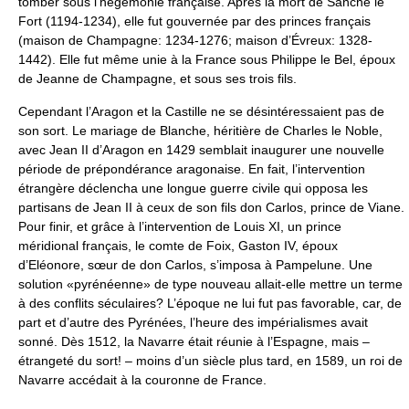
tomber sous l’hégémonie française. Après la mort de Sanche le
Fort (1194-1234), elle fut gouvernée par des princes français
(maison de Champagne: 1234-1276; maison d’Évreux: 1328-
1442). Elle fut même unie à la France sous Philippe le Bel, époux
de Jeanne de Champagne, et sous ses trois fils.
Cependant l’Aragon et la Castille ne se désintéressaient pas de
son sort. Le mariage de Blanche, héritière de Charles le Noble,
avec Jean II d’Aragon en 1429 semblait inaugurer une nouvelle
période de prépondérance aragonaise. En fait, l’intervention
étrangère déclencha une longue guerre civile qui opposa les
partisans de Jean II à ceux de son fils don Carlos, prince de Viane.
Pour finir, et grâce à l’intervention de Louis XI, un prince
méridional français, le comte de Foix, Gaston IV, époux
d’Eléonore, sœur de don Carlos, s’imposa à Pampelune. Une
solution «pyrénéenne» de type nouveau allait-elle mettre un terme
à des conflits séculaires? L’époque ne lui fut pas favorable, car, de
part et d’autre des Pyrénées, l’heure des impérialismes avait
sonné. Dès 1512, la Navarre était réunie à l’Espagne, mais –
étrangeté du sort! – moins d’un siècle plus tard, en 1589, un roi de
Navarre accédait à la couronne de France.