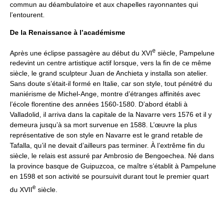
commun au déambulatoire et aux chapelles rayonnantes qui
l’entourent.
De la Renaissance à l’académisme
e
Après une éclipse passagère au début du XVI
siècle, Pampelune
redevint un centre artistique actif lorsque, vers la fin de ce même
siècle, le grand sculpteur Juan de Anchieta y installa son atelier.
Sans doute s’était-il formé en Italie, car son style, tout pénétré du
maniérisme de Michel-Ange, montre d’étranges affinités avec
l’école florentine des années 1560-1580. D’abord établi à
Valladolid, il arriva dans la capitale de la Navarre vers 1576 et il y
demeura jusqu’à sa mort survenue en 1588. L’œuvre la plus
représentative de son style en Navarre est le grand retable de
Tafalla, qu’il ne devait d’ailleurs pas terminer. À l’extrême fin du
siècle, le relais est assuré par Ambrosio de Bengoechea. Né dans
la province basque de Guipuzcoa, ce maître s’établit à Pampelune
en 1598 et son activité se poursuivit durant tout le premier quart
e
du XVII
siècle.