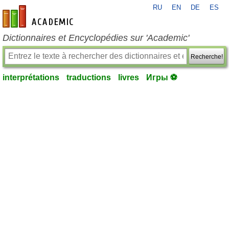
RU
EN
DE
ES
fr-academic.com
Dictionnaires et Encyclopédies sur 'Academic'
Recherche!
interprétations
traductions
livres
Игры ⚽